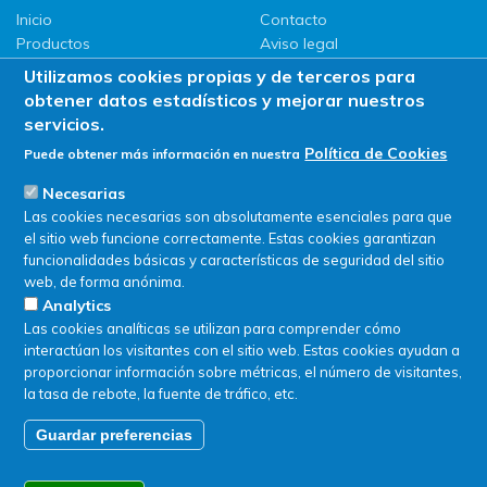
Inicio
Contacto
Productos
Aviso legal
LLG
Política de privacidad
Utilizamos cookies propias y de terceros para
Promociones
Política de Cookies
obtener datos estadísticos y mejorar nuestros
ServiSAT
servicios.
Novedades
Política de Cookies
Puede obtener más información en nuestra
Buscar en tienda
Necesarias
Las cookies necesarias son absolutamente esenciales para que
el sitio web funcione correctamente. Estas cookies garantizan
funcionalidades básicas y características de seguridad del sitio
web, de forma anónima.
Analytics
Las cookies analíticas se utilizan para comprender cómo
interactúan los visitantes con el sitio web. Estas cookies ayudan a
proporcionar información sobre métricas, el número de visitantes,
la tasa de rebote, la fuente de tráfico, etc.
Guardar preferencias
© SERVIQUIMIA S.L.U. - Todos los derechos reservados