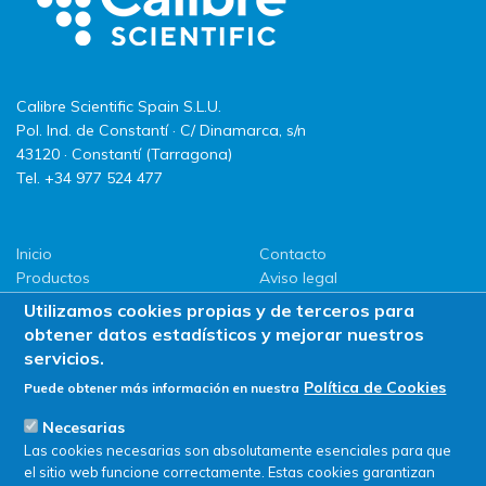
Calibre Scientific Spain S.L.U.
Pol. Ind. de Constantí · C/ Dinamarca, s/n
43120 · Constantí (Tarragona)
Tel. +34 977 524 477
Inicio
Contacto
Productos
Aviso legal
LLG
Política de privacidad
Utilizamos cookies propias y de terceros para
Promociones
Política de Cookies
obtener datos estadísticos y mejorar nuestros
ServiSAT
servicios.
Novedades
Política de Cookies
Puede obtener más información en nuestra
Buscar en tienda
Necesarias
Las cookies necesarias son absolutamente esenciales para que
el sitio web funcione correctamente. Estas cookies garantizan