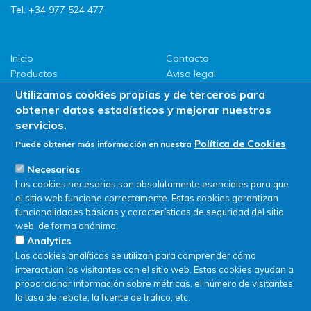
Tel. +34 977 524 477
Inicio
Contacto
Productos
Aviso legal
LLG
Política de privacidad
Utilizamos cookies propias y de terceros para
Promociones
Política de Cookies
obtener datos estadísticos y mejorar nuestros
ServiSAT
servicios.
Novedades
Política de Cookies
Puede obtener más información en nuestra
Buscar en tienda
Necesarias
Las cookies necesarias son absolutamente esenciales para que
el sitio web funcione correctamente. Estas cookies garantizan
funcionalidades básicas y características de seguridad del sitio
web, de forma anónima.
Analytics
Las cookies analíticas se utilizan para comprender cómo
interactúan los visitantes con el sitio web. Estas cookies ayudan a
proporcionar información sobre métricas, el número de visitantes,
la tasa de rebote, la fuente de tráfico, etc.