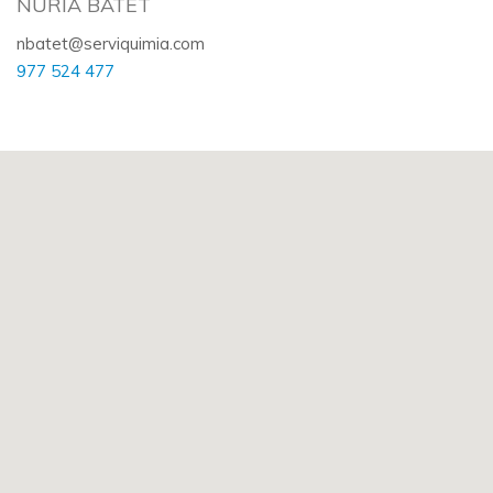
NÚRIA BATET
nbatet@serviquimia.com
977 524 477