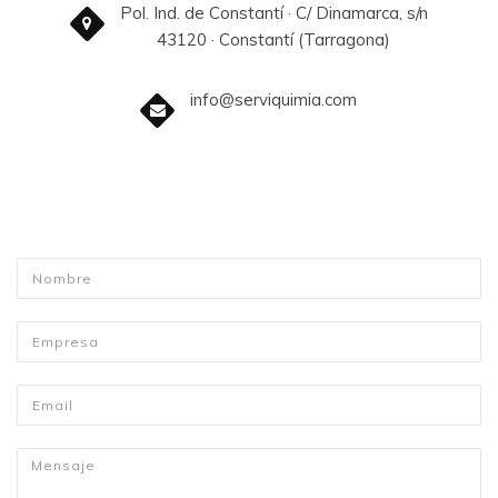
Pol. Ind. de Constantí · C/ Dinamarca, s/n
43120 · Constantí (Tarragona)
info@serviquimia.com
Nombre
*
Empresa
*
Email
*
Mensaje
*