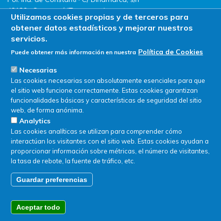
43120 · Constantí (Tarragona)
Utilizamos cookies propias y de terceros para
Tel. +34 977 524 477
obtener datos estadísticos y mejorar nuestros
servicios.
Política de Cookies
Puede obtener más información en nuestra
Inicio
Contacto
Productos
Aviso legal
Necesarias
LLG
Política de privacidad
Las cookies necesarias son absolutamente esenciales para que
Promociones
Política de Cookies
el sitio web funcione correctamente. Estas cookies garantizan
ServiSAT
funcionalidades básicas y características de seguridad del sitio
Novedades
web, de forma anónima.
Analytics
Buscar en tienda
Las cookies analíticas se utilizan para comprender cómo
interactúan los visitantes con el sitio web. Estas cookies ayudan a
proporcionar información sobre métricas, el número de visitantes,
la tasa de rebote, la fuente de tráfico, etc.
Guardar preferencias
Aceptar todo