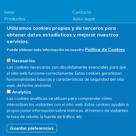
Inicio
Contacto
Productos
Aviso legal
LLG
Política de privacidad
Utilizamos cookies propias y de terceros para
Promociones
Política de Cookies
obtener datos estadísticos y mejorar nuestros
ServiSAT
servicios.
Novedades
Política de Cookies
Puede obtener más información en nuestra
Buscar en tienda
Necesarias
Las cookies necesarias son absolutamente esenciales para que
el sitio web funcione correctamente. Estas cookies garantizan
funcionalidades básicas y características de seguridad del sitio
web, de forma anónima.
Analytics
Las cookies analíticas se utilizan para comprender cómo
interactúan los visitantes con el sitio web. Estas cookies ayudan a
proporcionar información sobre métricas, el número de visitantes,
la tasa de rebote, la fuente de tráfico, etc.
Guardar preferencias