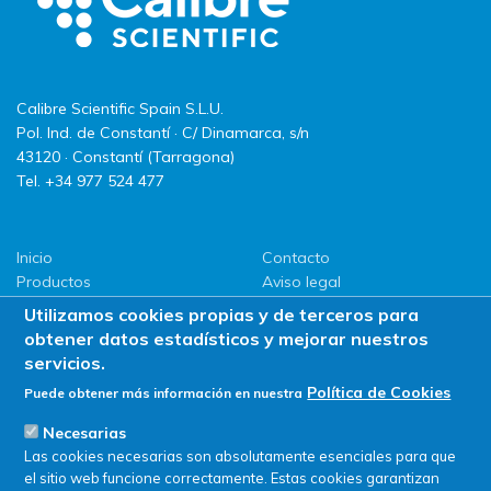
Calibre Scientific Spain S.L.U.
Pol. Ind. de Constantí · C/ Dinamarca, s/n
43120 · Constantí (Tarragona)
Tel. +34 977 524 477
Inicio
Contacto
Productos
Aviso legal
LLG
Política de privacidad
Utilizamos cookies propias y de terceros para
Promociones
Política de Cookies
obtener datos estadísticos y mejorar nuestros
ServiSAT
servicios.
Novedades
Política de Cookies
Puede obtener más información en nuestra
Buscar en tienda
Necesarias
Las cookies necesarias son absolutamente esenciales para que
el sitio web funcione correctamente. Estas cookies garantizan