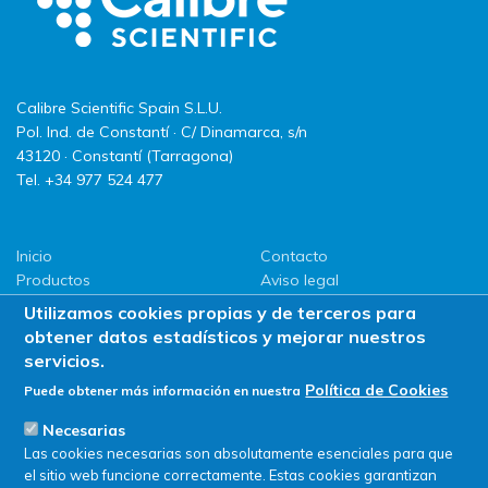
Calibre Scientific Spain S.L.U.
Pol. Ind. de Constantí · C/ Dinamarca, s/n
43120 · Constantí (Tarragona)
Tel. +34 977 524 477
Inicio
Contacto
Productos
Aviso legal
LLG
Política de privacidad
Utilizamos cookies propias y de terceros para
Promociones
Política de Cookies
obtener datos estadísticos y mejorar nuestros
ServiSAT
servicios.
Novedades
Política de Cookies
Puede obtener más información en nuestra
Buscar en tienda
Necesarias
Las cookies necesarias son absolutamente esenciales para que
el sitio web funcione correctamente. Estas cookies garantizan