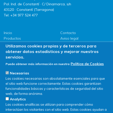
Pol. Ind. de Constantí · C/ Dinamarca, s/n
43120 · Constantí (Tarragona)
Tel. +34 977 524 477
Inicio
Contacto
Productos
Aviso legal
LLG
Política de privacidad
Utilizamos cookies propias y de terceros para
Promociones
Política de Cookies
obtener datos estadísticos y mejorar nuestros
ServiSAT
servicios.
Novedades
Política de Cookies
Puede obtener más información en nuestra
Buscar en tienda
Necesarias
Las cookies necesarias son absolutamente esenciales para que
el sitio web funcione correctamente. Estas cookies garantizan
funcionalidades básicas y características de seguridad del sitio
web, de forma anónima.
Analytics
Las cookies analíticas se utilizan para comprender cómo
interactúan los visitantes con el sitio web. Estas cookies ayudan a