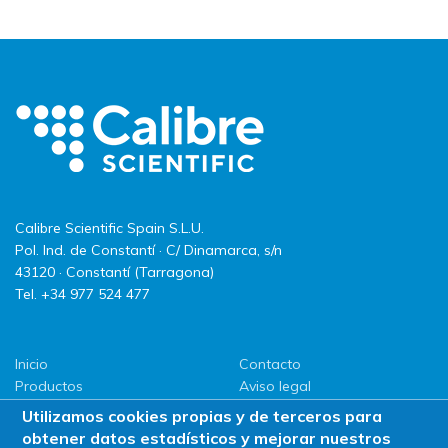
Calibre Scientific Spain S.L.U.
Pol. Ind. de Constantí · C/ Dinamarca, s/n
43120 · Constantí (Tarragona)
Tel. +34 977 524 477
Inicio
Contacto
Productos
Aviso legal
LLG
Política de privacidad
Utilizamos cookies propias y de terceros para
Promociones
Política de Cookies
obtener datos estadísticos y mejorar nuestros