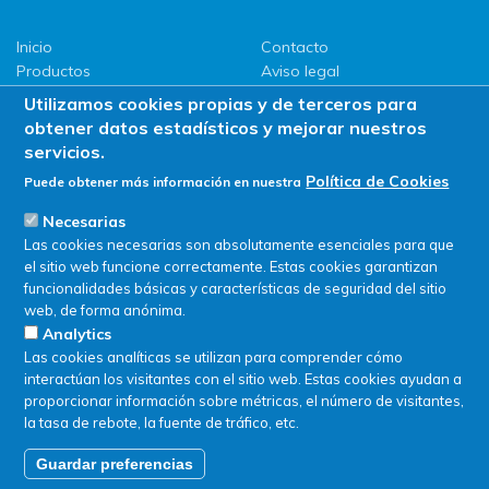
Inicio
Contacto
Productos
Aviso legal
LLG
Política de privacidad
Utilizamos cookies propias y de terceros para
Promociones
Política de Cookies
obtener datos estadísticos y mejorar nuestros
ServiSAT
servicios.
Novedades
Política de Cookies
Puede obtener más información en nuestra
Buscar en tienda
Necesarias
Las cookies necesarias son absolutamente esenciales para que
el sitio web funcione correctamente. Estas cookies garantizan
funcionalidades básicas y características de seguridad del sitio
web, de forma anónima.
Analytics
Las cookies analíticas se utilizan para comprender cómo
interactúan los visitantes con el sitio web. Estas cookies ayudan a
proporcionar información sobre métricas, el número de visitantes,
la tasa de rebote, la fuente de tráfico, etc.
Guardar preferencias