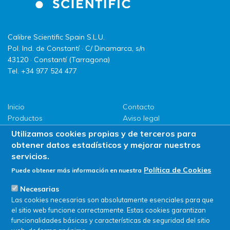
Calibre Scientific Spain S.L.U.
Pol. Ind. de Constantí · C/ Dinamarca, s/n
43120 · Constantí (Tarragona)
Tel. +34 977 524 477
Inicio
Contacto
Productos
Aviso legal
LLG
Política de privacidad
Utilizamos cookies propias y de terceros para
Promociones
Política de Cookies
obtener datos estadísticos y mejorar nuestros
ServiSAT
servicios.
Novedades
Política de Cookies
Puede obtener más información en nuestra
Buscar en tienda
Necesarias
Las cookies necesarias son absolutamente esenciales para que
el sitio web funcione correctamente. Estas cookies garantizan
funcionalidades básicas y características de seguridad del sitio