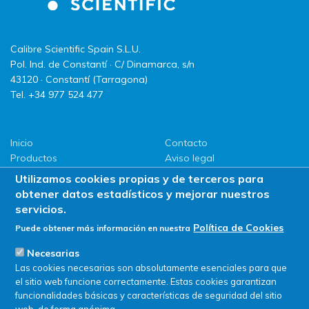
Calibre Scientific Spain S.L.U.
Pol. Ind. de Constantí · C/ Dinamarca, s/n
43120 · Constantí (Tarragona)
Tel. +34 977 524 477
Inicio
Contacto
Productos
Aviso legal
LLG
Política de privacidad
Utilizamos cookies propias y de terceros para
Promociones
Política de Cookies
obtener datos estadísticos y mejorar nuestros
ServiSAT
servicios.
Novedades
Política de Cookies
Puede obtener más información en nuestra
Buscar en tienda
Necesarias
Las cookies necesarias son absolutamente esenciales para que
el sitio web funcione correctamente. Estas cookies garantizan
funcionalidades básicas y características de seguridad del sitio