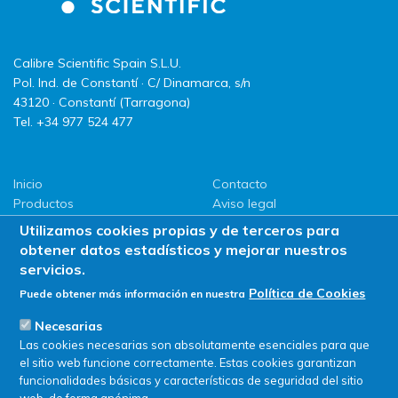
Calibre Scientific Spain S.L.U.
Pol. Ind. de Constantí · C/ Dinamarca, s/n
43120 · Constantí (Tarragona)
Tel. +34 977 524 477
Inicio
Contacto
Productos
Aviso legal
LLG
Política de privacidad
Utilizamos cookies propias y de terceros para
Promociones
Política de Cookies
obtener datos estadísticos y mejorar nuestros
ServiSAT
servicios.
Novedades
Política de Cookies
Puede obtener más información en nuestra
Buscar en tienda
Necesarias
Las cookies necesarias son absolutamente esenciales para que
el sitio web funcione correctamente. Estas cookies garantizan
funcionalidades básicas y características de seguridad del sitio