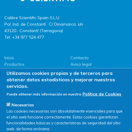
Calibre Scientific Spain S.L.U.
Pol. Ind. de Constantí · C/ Dinamarca, s/n
43120 · Constantí (Tarragona)
Tel. +34 977 524 477
Inicio
Contacto
Productos
Aviso legal
LLG
Política de privacidad
Utilizamos cookies propias y de terceros para
Promociones
Política de Cookies
obtener datos estadísticos y mejorar nuestros
ServiSAT
servicios.
Novedades
Política de Cookies
Puede obtener más información en nuestra
Buscar en tienda
Necesarias
Las cookies necesarias son absolutamente esenciales para que
el sitio web funcione correctamente. Estas cookies garantizan
funcionalidades básicas y características de seguridad del sitio
web, de forma anónima.