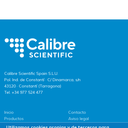
Calibre Scientific Spain S.L.U.
Pol. Ind. de Constantí · C/ Dinamarca, s/n
43120 · Constantí (Tarragona)
Tel. +34 977 524 477
Inicio
Contacto
Productos
Aviso legal
LLG
Política de privacidad
Utilizamos cookies propias y de terceros para