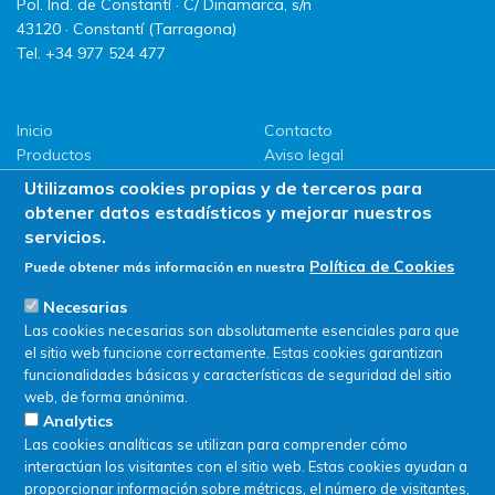
Pol. Ind. de Constantí · C/ Dinamarca, s/n
43120 · Constantí (Tarragona)
Tel. +34 977 524 477
Inicio
Contacto
Productos
Aviso legal
LLG
Política de privacidad
Utilizamos cookies propias y de terceros para
Promociones
Política de Cookies
obtener datos estadísticos y mejorar nuestros
ServiSAT
servicios.
Novedades
Política de Cookies
Puede obtener más información en nuestra
Buscar en tienda
Necesarias
Las cookies necesarias son absolutamente esenciales para que
el sitio web funcione correctamente. Estas cookies garantizan
funcionalidades básicas y características de seguridad del sitio
web, de forma anónima.
Analytics
Las cookies analíticas se utilizan para comprender cómo
interactúan los visitantes con el sitio web. Estas cookies ayudan a
proporcionar información sobre métricas, el número de visitantes,