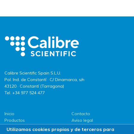
Calibre Scientific Spain S.L.U.
Pol. Ind. de Constantí · C/ Dinamarca, s/n
43120 · Constantí (Tarragona)
Tel. +34 977 524 477
Inicio
Contacto
Productos
Aviso legal
LLG
Política de privacidad
Utilizamos cookies propias y de terceros para
Promociones
Política de Cookies