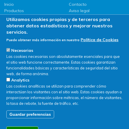
Inicio
Contacto
Productos
Aviso legal
LLG
Política de privacidad
Utilizamos cookies propias y de terceros para
Promociones
Política de Cookies
obtener datos estadísticos y mejorar nuestros
ServiSAT
servicios.
Novedades
Política de Cookies
Puede obtener más información en nuestra
Buscar en tienda
Necesarias
Las cookies necesarias son absolutamente esenciales para que
el sitio web funcione correctamente. Estas cookies garantizan
funcionalidades básicas y características de seguridad del sitio
web, de forma anónima.
Analytics
Las cookies analíticas se utilizan para comprender cómo
interactúan los visitantes con el sitio web. Estas cookies ayudan a
proporcionar información sobre métricas, el número de visitantes,
la tasa de rebote, la fuente de tráfico, etc.
Guardar preferencias
© SERVIQUIMIA S.L.U. - Todos los derechos reservados