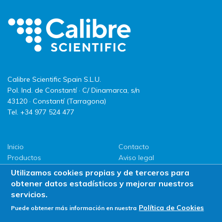
Calibre Scientific Spain S.L.U.
Pol. Ind. de Constantí · C/ Dinamarca, s/n
43120 · Constantí (Tarragona)
Tel. +34 977 524 477
Inicio
Contacto
Productos
Aviso legal
LLG
Política de privacidad
Utilizamos cookies propias y de terceros para
Promociones
Política de Cookies
obtener datos estadísticos y mejorar nuestros
ServiSAT
servicios.
Novedades
Política de Cookies
Puede obtener más información en nuestra
Buscar en tienda