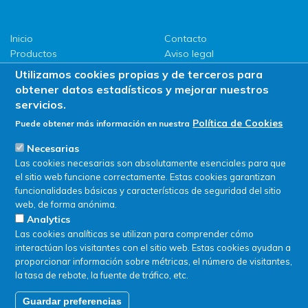
Inicio
Contacto
Productos
Aviso legal
LLG
Política de privacidad
Utilizamos cookies propias y de terceros para
Promociones
Política de Cookies
obtener datos estadísticos y mejorar nuestros
ServiSAT
servicios.
Novedades
Política de Cookies
Puede obtener más información en nuestra
Buscar en tienda
Necesarias
Las cookies necesarias son absolutamente esenciales para que
el sitio web funcione correctamente. Estas cookies garantizan
funcionalidades básicas y características de seguridad del sitio
web, de forma anónima.
Analytics
Las cookies analíticas se utilizan para comprender cómo
interactúan los visitantes con el sitio web. Estas cookies ayudan a
proporcionar información sobre métricas, el número de visitantes,
la tasa de rebote, la fuente de tráfico, etc.
Guardar preferencias