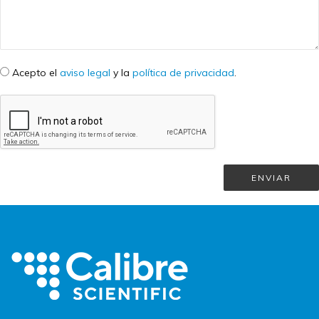
Check legal
*
Acepto el
aviso legal
y la
política de privacidad
.