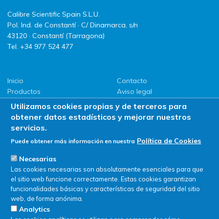
Calibre Scientific Spain S.L.U.
Pol. Ind. de Constantí · C/ Dinamarca, s/n
43120 · Constantí (Tarragona)
Tel. +34 977 524 477
Inicio
Contacto
Productos
Aviso legal
LLG
Política de privacidad
Utilizamos cookies propias y de terceros para
Promociones
Política de Cookies
obtener datos estadísticos y mejorar nuestros
ServiSAT
servicios.
Novedades
Política de Cookies
Puede obtener más información en nuestra
Buscar en tienda
Necesarias
Las cookies necesarias son absolutamente esenciales para que
el sitio web funcione correctamente. Estas cookies garantizan
funcionalidades básicas y características de seguridad del sitio
web, de forma anónima.
Analytics