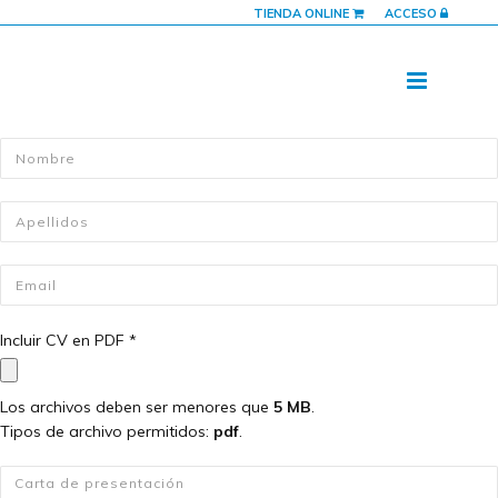
TIENDA ONLINE
ACCESO
Nombre
*
Apellidos
*
Email
*
Incluir CV en PDF
*
Los archivos deben ser menores que
5 MB
.
Tipos de archivo permitidos:
pdf
.
Carta de presentación