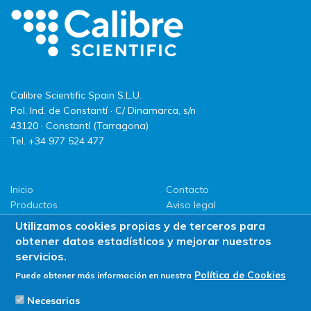
Calibre Scientific Spain S.L.U.
Pol. Ind. de Constantí · C/ Dinamarca, s/n
43120 · Constantí (Tarragona)
Tel. +34 977 524 477
Inicio
Contacto
Productos
Aviso legal
LLG
Política de privacidad
Utilizamos cookies propias y de terceros para
Promociones
Política de Cookies
obtener datos estadísticos y mejorar nuestros
ServiSAT
servicios.
Novedades
Política de Cookies
Puede obtener más información en nuestra
Buscar en tienda
Necesarias