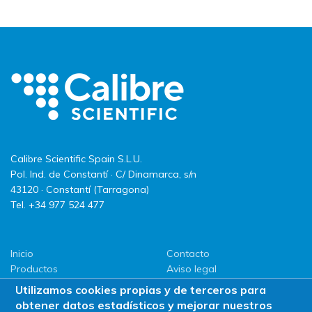
Calibre Scientific Spain S.L.U.
Pol. Ind. de Constantí · C/ Dinamarca, s/n
43120 · Constantí (Tarragona)
Tel. +34 977 524 477
Inicio
Contacto
Productos
Aviso legal
LLG
Política de privacidad
Utilizamos cookies propias y de terceros para
Promociones
Política de Cookies
obtener datos estadísticos y mejorar nuestros