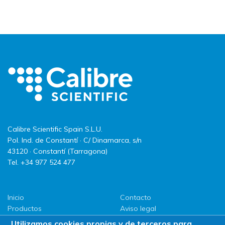
Calibre Scientific Spain S.L.U.
Pol. Ind. de Constantí · C/ Dinamarca, s/n
43120 · Constantí (Tarragona)
Tel. +34 977 524 477
Inicio
Contacto
Productos
Aviso legal
LLG
Política de privacidad
Utilizamos cookies propias y de terceros para