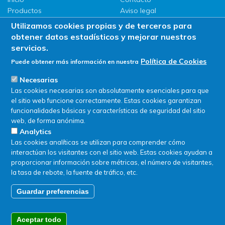
Productos
Aviso legal
LLG
Política de privacidad
Utilizamos cookies propias y de terceros para
Promociones
Política de Cookies
obtener datos estadísticos y mejorar nuestros
ServiSAT
servicios.
Novedades
Política de Cookies
Puede obtener más información en nuestra
Buscar en tienda
Necesarias
Las cookies necesarias son absolutamente esenciales para que
el sitio web funcione correctamente. Estas cookies garantizan
funcionalidades básicas y características de seguridad del sitio
web, de forma anónima.
Analytics
Las cookies analíticas se utilizan para comprender cómo
interactúan los visitantes con el sitio web. Estas cookies ayudan a
proporcionar información sobre métricas, el número de visitantes,
la tasa de rebote, la fuente de tráfico, etc.
Guardar preferencias
© SERVIQUIMIA S.L.U. - Todos los derechos reservados
Aceptar todo