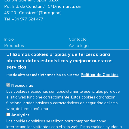
Calibre Scientific Spain S.L.U.
Pol. Ind. de Constantí · C/ Dinamarca, s/n
43120 · Constantí (Tarragona)
Tel. +34 977 524 477
Inicio
Contacto
Productos
Aviso legal
LLG
Política de privacidad
Utilizamos cookies propias y de terceros para
Promociones
Política de Cookies
obtener datos estadísticos y mejorar nuestros
ServiSAT
servicios.
Novedades
Política de Cookies
Puede obtener más información en nuestra
Buscar en tienda
Necesarias
Las cookies necesarias son absolutamente esenciales para que
el sitio web funcione correctamente. Estas cookies garantizan
funcionalidades básicas y características de seguridad del sitio
web, de forma anónima.
Analytics
Las cookies analíticas se utilizan para comprender cómo
interactúan los visitantes con el sitio web. Estas cookies ayudan a