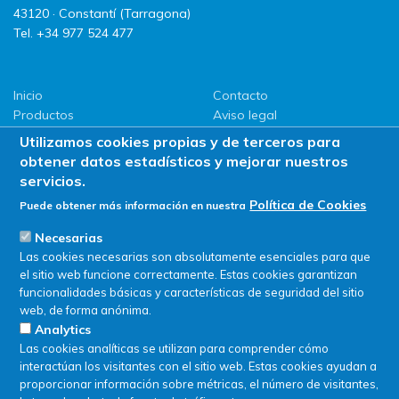
43120 · Constantí (Tarragona)
Tel. +34 977 524 477
Inicio
Contacto
Productos
Aviso legal
LLG
Política de privacidad
Utilizamos cookies propias y de terceros para
Promociones
Política de Cookies
obtener datos estadísticos y mejorar nuestros
ServiSAT
servicios.
Novedades
Política de Cookies
Puede obtener más información en nuestra
Buscar en tienda
Necesarias
Las cookies necesarias son absolutamente esenciales para que
el sitio web funcione correctamente. Estas cookies garantizan
funcionalidades básicas y características de seguridad del sitio
web, de forma anónima.
Analytics
Las cookies analíticas se utilizan para comprender cómo
interactúan los visitantes con el sitio web. Estas cookies ayudan a
proporcionar información sobre métricas, el número de visitantes,