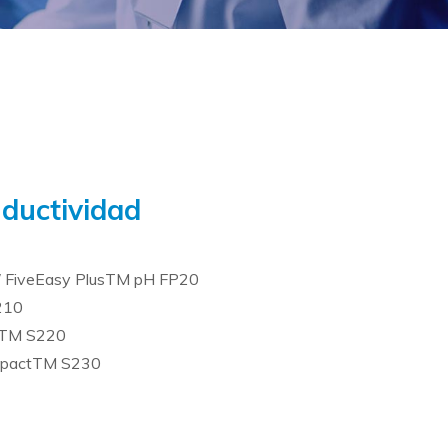
ductividad
/ FiveEasy PlusTM pH FP20
210
tTM S220
ompactTM S230