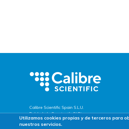
Calibre Scientific Spain S.L.U.
Pol. Ind. de Constantí · C/ Dinamarca,
Utilizamos cookies propias y de terceros para o
s/n
nuestros servicios.
43120 · Constantí (Tarragona)