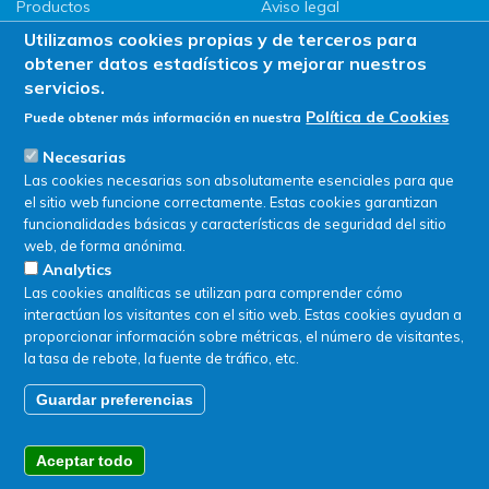
Productos
Aviso legal
LLG
Política de privacidad
Utilizamos cookies propias y de terceros para
Promociones
Política de Cookies
obtener datos estadísticos y mejorar nuestros
ServiSAT
servicios.
Novedades
Política de Cookies
Puede obtener más información en nuestra
Buscar en tienda
Necesarias
Las cookies necesarias son absolutamente esenciales para que
el sitio web funcione correctamente. Estas cookies garantizan
funcionalidades básicas y características de seguridad del sitio
web, de forma anónima.
Analytics
Las cookies analíticas se utilizan para comprender cómo
interactúan los visitantes con el sitio web. Estas cookies ayudan a
proporcionar información sobre métricas, el número de visitantes,
la tasa de rebote, la fuente de tráfico, etc.
Guardar preferencias
© SERVIQUIMIA S.L.U. - Todos los derechos reservados
Aceptar todo