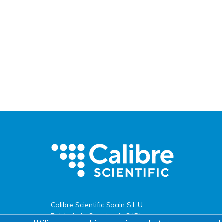
Calibre Scientific Spain S.L.U.
Pol. Ind. de Constantí · C/ Dinamarca,