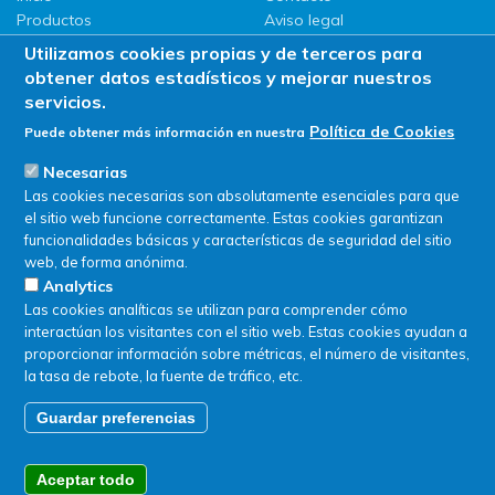
Productos
Aviso legal
LLG
Política de privacidad
Utilizamos cookies propias y de terceros para
Promociones
Política de Cookies
obtener datos estadísticos y mejorar nuestros
ServiSAT
servicios.
Novedades
Política de Cookies
Puede obtener más información en nuestra
Buscar en tienda
Necesarias
Las cookies necesarias son absolutamente esenciales para que
el sitio web funcione correctamente. Estas cookies garantizan
funcionalidades básicas y características de seguridad del sitio
web, de forma anónima.
Analytics
Las cookies analíticas se utilizan para comprender cómo
interactúan los visitantes con el sitio web. Estas cookies ayudan a
proporcionar información sobre métricas, el número de visitantes,
la tasa de rebote, la fuente de tráfico, etc.
Guardar preferencias
© SERVIQUIMIA S.L.U. - Todos los derechos reservados
Aceptar todo