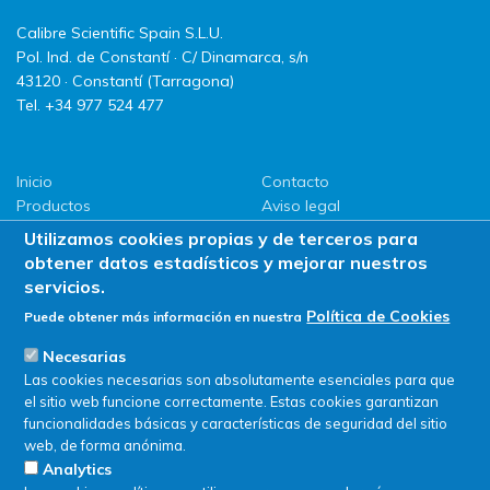
Calibre Scientific Spain S.L.U.
Pol. Ind. de Constantí · C/ Dinamarca, s/n
43120 · Constantí (Tarragona)
Tel. +34 977 524 477
Inicio
Contacto
Productos
Aviso legal
LLG
Política de privacidad
Utilizamos cookies propias y de terceros para
Promociones
Política de Cookies
obtener datos estadísticos y mejorar nuestros
ServiSAT
servicios.
Novedades
Política de Cookies
Puede obtener más información en nuestra
Buscar en tienda
Necesarias
Las cookies necesarias son absolutamente esenciales para que
el sitio web funcione correctamente. Estas cookies garantizan
funcionalidades básicas y características de seguridad del sitio
web, de forma anónima.
Analytics