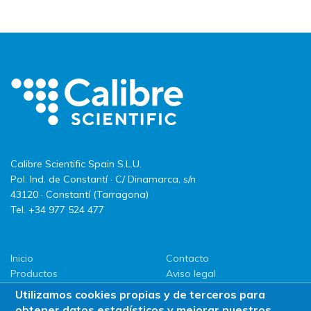
Calibre Scientific Spain S.L.U.
Pol. Ind. de Constantí · C/ Dinamarca, s/n
43120 · Constantí (Tarragona)
Tel. +34 977 524 477
Inicio
Contacto
Productos
Aviso legal
LLG
Política de privacidad
Utilizamos cookies propias y de terceros para
Promociones
Política de Cookies
obtener datos estadísticos y mejorar nuestros