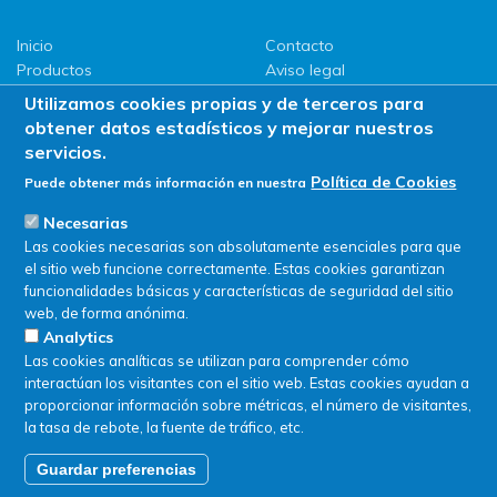
Inicio
Contacto
Productos
Aviso legal
LLG
Política de privacidad
Utilizamos cookies propias y de terceros para
Promociones
Política de Cookies
obtener datos estadísticos y mejorar nuestros
ServiSAT
servicios.
Novedades
Política de Cookies
Puede obtener más información en nuestra
Buscar en tienda
Necesarias
Las cookies necesarias son absolutamente esenciales para que
el sitio web funcione correctamente. Estas cookies garantizan
funcionalidades básicas y características de seguridad del sitio
web, de forma anónima.
Analytics
Las cookies analíticas se utilizan para comprender cómo
interactúan los visitantes con el sitio web. Estas cookies ayudan a
proporcionar información sobre métricas, el número de visitantes,
la tasa de rebote, la fuente de tráfico, etc.
Guardar preferencias