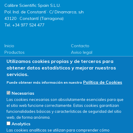
Calibre Scientific Spain S.L.U.
Pol. Ind. de Constantí · C/ Dinamarca, s/n
43120 · Constantí (Tarragona)
Tel. +34 977 524 477
Inicio
Contacto
Productos
Aviso legal
LLG
Política de privacidad
Utilizamos cookies propias y de terceros para
Promociones
Política de Cookies
obtener datos estadísticos y mejorar nuestros
ServiSAT
servicios.
Novedades
Política de Cookies
Puede obtener más información en nuestra
Buscar en tienda
Necesarias
Las cookies necesarias son absolutamente esenciales para que
el sitio web funcione correctamente. Estas cookies garantizan
funcionalidades básicas y características de seguridad del sitio
web, de forma anónima.
Analytics
Las cookies analíticas se utilizan para comprender cómo