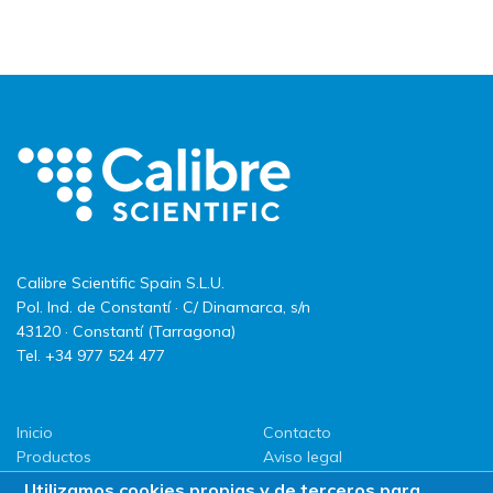
Calibre Scientific Spain S.L.U.
Pol. Ind. de Constantí · C/ Dinamarca, s/n
43120 · Constantí (Tarragona)
Tel. +34 977 524 477
Inicio
Contacto
Productos
Aviso legal
LLG
Política de privacidad
Utilizamos cookies propias y de terceros para