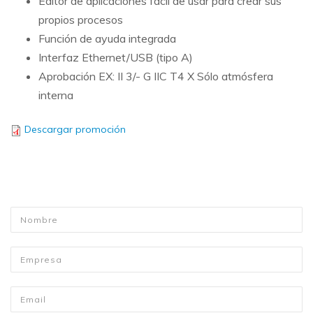
Editor de aplicaciones fácil de usar para crear sus
propios procesos
Función de ayuda integrada
Interfaz Ethernet/USB (tipo A)
Aprobación EX: II 3/- G IIC T4 X Sólo atmósfera
interna
Descargar promoción
Nombre
*
Empresa
Email
*