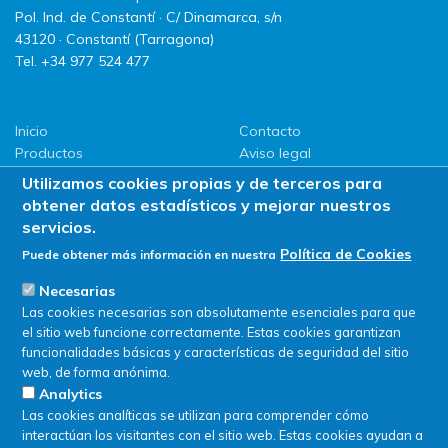
Pol. Ind. de Constantí · C/ Dinamarca, s/n
43120 · Constantí (Tarragona)
Tel. +34 977 524 477
Inicio
Contacto
Productos
Aviso legal
LLG
Política de privacidad
Utilizamos cookies propias y de terceros para
Promociones
Política de Cookies
obtener datos estadísticos y mejorar nuestros
ServiSAT
servicios.
Novedades
Política de Cookies
Puede obtener más información en nuestra
Buscar en tienda
Necesarias
Las cookies necesarias son absolutamente esenciales para que
el sitio web funcione correctamente. Estas cookies garantizan
funcionalidades básicas y características de seguridad del sitio
web, de forma anónima.
Analytics
Las cookies analíticas se utilizan para comprender cómo
interactúan los visitantes con el sitio web. Estas cookies ayudan a