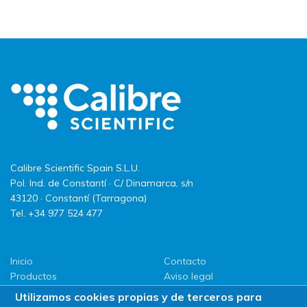
Calibre Scientific Spain S.L.U.
Pol. Ind. de Constantí · C/ Dinamarca, s/n
43120 · Constantí (Tarragona)
Tel. +34 977 524 477
Inicio
Contacto
Productos
Aviso legal
LLG
Política de privacidad
Utilizamos cookies propias y de terceros para
Promociones
Política de Cookies