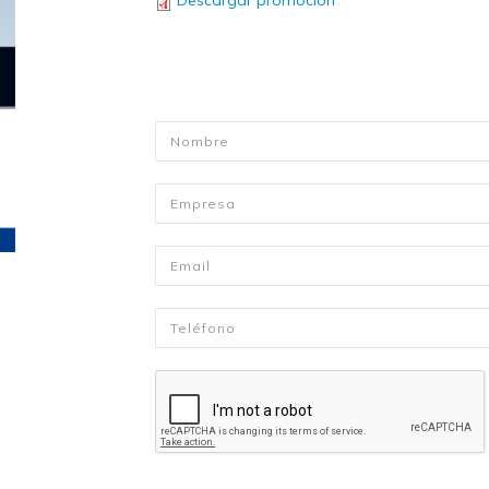
Descargar promoción
Nombre
*
Empresa
Email
*
Telefono
*