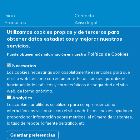
Inicio
Contacto
Productos
Aviso legal
LLG
Política de privacidad
Utilizamos cookies propias y de terceros para
Promociones
Política de Cookies
obtener datos estadísticos y mejorar nuestros
ServiSAT
servicios.
Novedades
Política de Cookies
Puede obtener más información en nuestra
Buscar en tienda
Necesarias
Las cookies necesarias son absolutamente esenciales para que
el sitio web funcione correctamente. Estas cookies garantizan
funcionalidades básicas y características de seguridad del sitio
web, de forma anónima.
Analytics
Las cookies analíticas se utilizan para comprender cómo
interactúan los visitantes con el sitio web. Estas cookies ayudan a
proporcionar información sobre métricas, el número de visitantes,
la tasa de rebote, la fuente de tráfico, etc.
Guardar preferencias