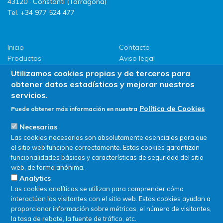
43120 · Constantí (Tarragona)
Tel. +34 977 524 477
Inicio
Contacto
Productos
Aviso legal
LLG
Política de privacidad
Utilizamos cookies propias y de terceros para
Promociones
Política de Cookies
obtener datos estadísticos y mejorar nuestros
ServiSAT
servicios.
Novedades
Política de Cookies
Puede obtener más información en nuestra
Buscar en tienda
Necesarias
Las cookies necesarias son absolutamente esenciales para que
el sitio web funcione correctamente. Estas cookies garantizan
funcionalidades básicas y características de seguridad del sitio
web, de forma anónima.
Analytics
Las cookies analíticas se utilizan para comprender cómo
interactúan los visitantes con el sitio web. Estas cookies ayudan a
proporcionar información sobre métricas, el número de visitantes,
la tasa de rebote, la fuente de tráfico, etc.