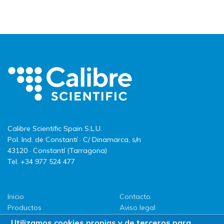
Calibre Scientific Spain S.L.U.
Pol. Ind. de Constantí · C/ Dinamarca, s/n
43120 · Constantí (Tarragona)
Tel. +34 977 524 477
Inicio
Contacto
Productos
Aviso legal
LLG
Política de privacidad
Utilizamos cookies propias y de terceros para