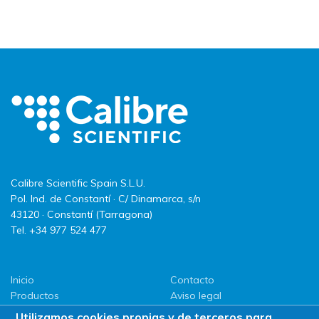
Calibre Scientific Spain S.L.U.
Pol. Ind. de Constantí · C/ Dinamarca, s/n
43120 · Constantí (Tarragona)
Tel. +34 977 524 477
Inicio
Contacto
Productos
Aviso legal
LLG
Política de privacidad
Utilizamos cookies propias y de terceros para