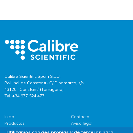
Calibre Scientific Spain S.L.U.
Pol. Ind. de Constantí · C/ Dinamarca, s/n
43120 · Constantí (Tarragona)
Tel. +34 977 524 477
Inicio
Contacto
Productos
Aviso legal
LLG
Política de privacidad
Utilizamos cookies propias y de terceros para