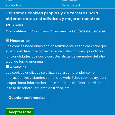
Productos
Aviso legal
LLG
Política de privacidad
Utilizamos cookies propias y de terceros para
Promociones
Política de Cookies
obtener datos estadísticos y mejorar nuestros
ServiSAT
servicios.
Novedades
Política de Cookies
Puede obtener más información en nuestra
Buscar en tienda
Necesarias
Las cookies necesarias son absolutamente esenciales para que
el sitio web funcione correctamente. Estas cookies garantizan
funcionalidades básicas y características de seguridad del sitio
web, de forma anónima.
Analytics
Las cookies analíticas se utilizan para comprender cómo
interactúan los visitantes con el sitio web. Estas cookies ayudan a
proporcionar información sobre métricas, el número de visitantes,
la tasa de rebote, la fuente de tráfico, etc.
Guardar preferencias
© SERVIQUIMIA S.L.U. - Todos los derechos reservados
Aceptar todo