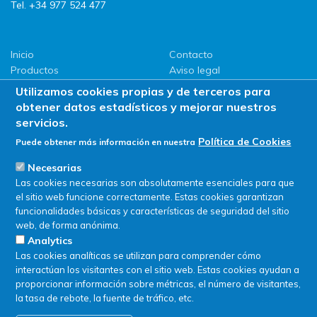
Tel. +34 977 524 477
Inicio
Contacto
Productos
Aviso legal
LLG
Política de privacidad
Utilizamos cookies propias y de terceros para
Promociones
Política de Cookies
obtener datos estadísticos y mejorar nuestros
ServiSAT
servicios.
Novedades
Política de Cookies
Puede obtener más información en nuestra
Buscar en tienda
Necesarias
Las cookies necesarias son absolutamente esenciales para que
el sitio web funcione correctamente. Estas cookies garantizan
funcionalidades básicas y características de seguridad del sitio
web, de forma anónima.
Analytics
Las cookies analíticas se utilizan para comprender cómo
interactúan los visitantes con el sitio web. Estas cookies ayudan a
proporcionar información sobre métricas, el número de visitantes,
la tasa de rebote, la fuente de tráfico, etc.