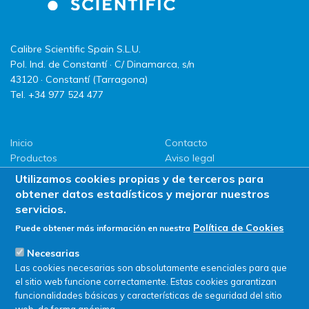
Calibre Scientific Spain S.L.U.
Pol. Ind. de Constantí · C/ Dinamarca, s/n
43120 · Constantí (Tarragona)
Tel. +34 977 524 477
Inicio
Contacto
Productos
Aviso legal
LLG
Política de privacidad
Utilizamos cookies propias y de terceros para
Promociones
Política de Cookies
obtener datos estadísticos y mejorar nuestros
ServiSAT
servicios.
Novedades
Política de Cookies
Puede obtener más información en nuestra
Buscar en tienda
Necesarias
Las cookies necesarias son absolutamente esenciales para que
el sitio web funcione correctamente. Estas cookies garantizan
funcionalidades básicas y características de seguridad del sitio