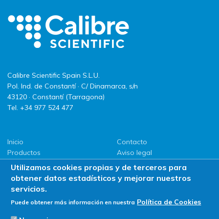
Calibre Scientific Spain S.L.U.
Pol. Ind. de Constantí · C/ Dinamarca, s/n
43120 · Constantí (Tarragona)
Tel. +34 977 524 477
Inicio
Contacto
Productos
Aviso legal
LLG
Política de privacidad
Utilizamos cookies propias y de terceros para
Promociones
Política de Cookies
obtener datos estadísticos y mejorar nuestros
ServiSAT
servicios.
Novedades
Política de Cookies
Puede obtener más información en nuestra
Buscar en tienda