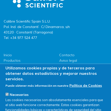
Calibre Scientific Spain S.L.U.
Pol. Ind. de Constantí · C/ Dinamarca, s/n
43120 · Constantí (Tarragona)
Tel. +34 977 524 477
Inicio
Contacto
Productos
Aviso legal
LLG
Política de privacidad
Utilizamos cookies propias y de terceros para
Promociones
Política de Cookies
obtener datos estadísticos y mejorar nuestros
ServiSAT
servicios.
Novedades
Política de Cookies
Puede obtener más información en nuestra
Buscar en tienda
Necesarias
Las cookies necesarias son absolutamente esenciales para que
el sitio web funcione correctamente. Estas cookies garantizan
funcionalidades básicas y características de seguridad del sitio